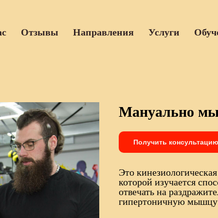
ас
Отзывы
Направления
Услуги
Обуч
Мануально мы
Получить консультаци
Это кинезиологическая
которой изучается спо
отвечать на раздражит
гипертоничную мышцу